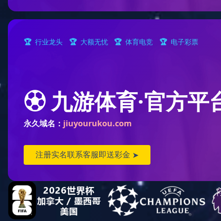
产品中心
网
PRODUCT CENTER
九游娱乐（中国）官方网站
鼓风机
YFB型性能表