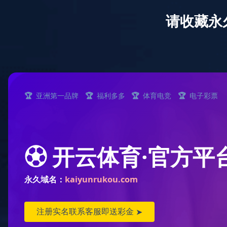
网站首页
关于我们