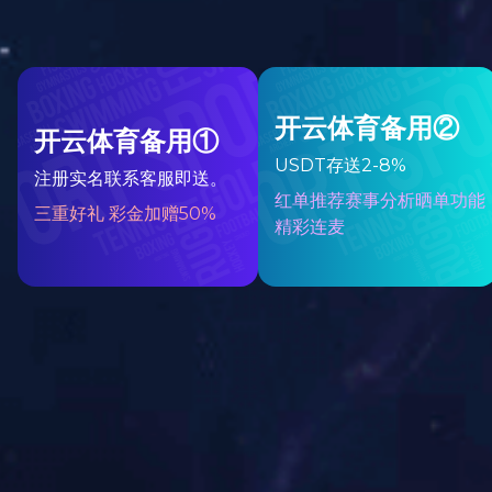
水冷YFB&水冷YFA型性能表
高压水冷式配置流量图
YFB-V型 真空性能表
联系方式
Contact
九游娱乐（中国）官方网站
地址：江苏省宜兴市高塍镇东工业区
邮编：214214
电话：0510-87898788
0510-87899586
传真：0510-87898718
E-mail：fuyang788@vip.sina.com