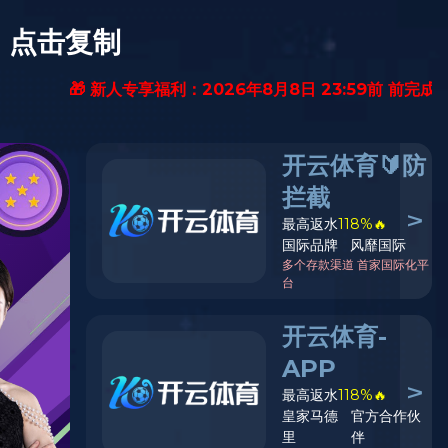
新闻中心
九游娱乐（中国）官方网站